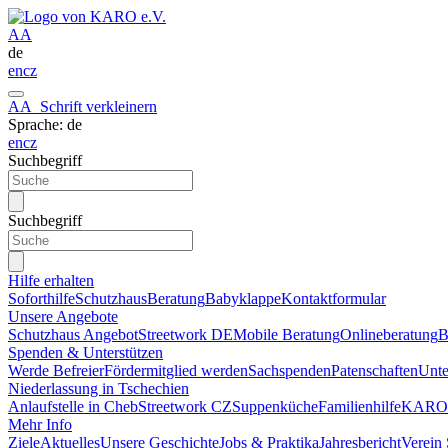
A
A
de
en
cz
A
A
Schrift verkleinern
Sprache: de
en
cz
Suchbegriff
Suchbegriff
Hilfe erhalten
Soforthilfe
Schutzhaus
Beratung
Babyklappe
Kontaktformular
Unsere Angebote
Schutzhaus Angebot
Streetwork DE
Mobile Beratung
Onlineberatung
B
Spenden & Unterstützen
Werde Befreier
Fördermitglied werden
Sachspenden
Patenschaften
Unt
Niederlassung in Tschechien
Anlaufstelle in Cheb
Streetwork CZ
Suppenküche
Familienhilfe
KARO 
Mehr Info
Ziele
Aktuelles
Unsere Geschichte
Jobs & Praktika
Jahresbericht
Verein 