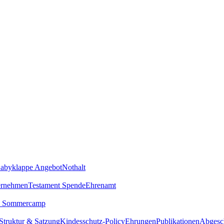
abyklappe Angebot
Nothalt
ernehmen
Testament Spende
Ehrenamt
Sommercamp
Struktur & Satzung
Kindesschutz-Policy
Ehrungen
Publikationen
Abgesch