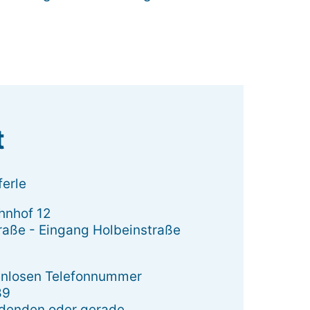
t
erle
hnhof 12
raße - Eingang Holbeinstraße
enlosen Telefonnummer
89
rdenden oder gerade