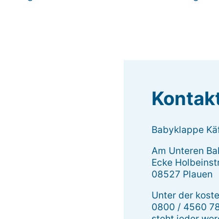
Kontak
Babyklappe Käf
Am Unteren Ba
Ecke Holbeinst
08527 Plauen
Unter der kost
0800 / 4560 7
steht jeder we