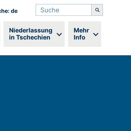
Suchbegriff
che: de
Niederlassung
Mehr
in Tschechien
Info