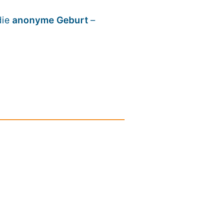
die
anonyme Geburt
–