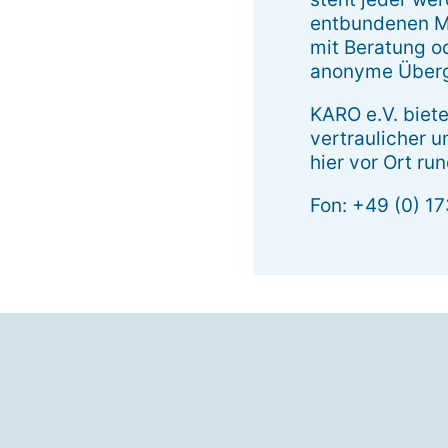
entbundenen M
mit Beratung o
anonyme Überg
KARO e.V. biet
vertraulicher 
hier vor Ort ru
Fon: +49 (0) 17