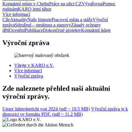
Kontaktní místo v Chebu
Práce na ulici CZ
Vývařovna
Pomoc
rodinám
KARO letní tábor
Více informací
Cíle
Aktuality
Naše historie
Pracovní místa a stáže
Výroční
zpráva
Sdružení – struktura a stanovy
Zásady ochrany
dětí
Ocenění
Publikace
Dokončené projekty
Kontaktní údaje
Výroční zpráva
Vítejte v KARO e.V.
Více informací
Výroční zpráva
Zde naleznete přehled naší aktuální
výroční zprávy.
Unser Jahresbericht von 2024
(pdf ~ 10.5 MB)
Výroční zpráva je k
dispozici ve formátu PDF.
(pdf ~ 11.2 MB)