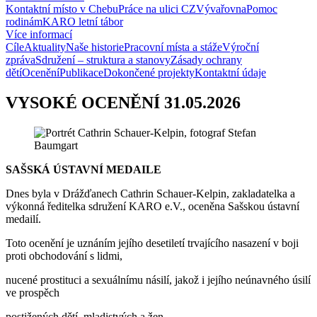
Kontaktní místo v Chebu
Práce na ulici CZ
Vývařovna
Pomoc
rodinám
KARO letní tábor
Více informací
Cíle
Aktuality
Naše historie
Pracovní místa a stáže
Výroční
zpráva
Sdružení – struktura a stanovy
Zásady ochrany
dětí
Ocenění
Publikace
Dokončené projekty
Kontaktní údaje
VYSOKÉ OCENĚNÍ 31.05.2026
SAŠSKÁ ÚSTAVNÍ MEDAILE
Dnes byla v Drážďanech Cathrin Schauer-Kelpin, zakladatelka a
výkonná ředitelka sdružení KARO e.V., oceněna Sašskou ústavní
medailí.
Toto ocenění je uznáním jejího desetiletí trvajícího nasazení v boji
proti obchodování s lidmi,
nucené prostituci a sexuálnímu násilí, jakož i jejího neúnavného úsilí
ve prospěch
postižených dětí, mladistvých a žen.