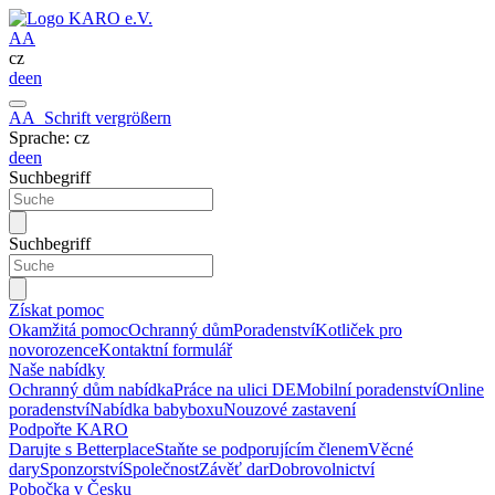
A
A
cz
de
en
A
A
Schrift vergrößern
Sprache: cz
de
en
Suchbegriff
Suchbegriff
Získat pomoc
Okamžitá pomoc
Ochranný dům
Poradenství
Kotliček pro
novorozence
Kontaktní formulář
Naše nabídky
Ochranný dům nabídka
Práce na ulici DE
Mobilní poradenství
Online
poradenství
Nabídka babyboxu
Nouzové zastavení
Podpořte KARO
Darujte s Betterplace
Staňte se podporujícím členem
Věcné
dary
Sponzorství
Společnost
Závěť dar
Dobrovolnictví
Pobočka v Česku