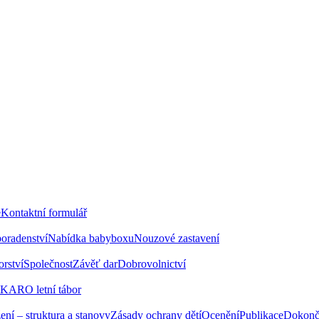
e
Kontaktní formulář
poradenství
Nabídka babyboxu
Nouzové zastavení
rství
Společnost
Závěť dar
Dobrovolnictví
KARO letní tábor
ení – struktura a stanovy
Zásady ochrany dětí
Ocenění
Publikace
Dokonč