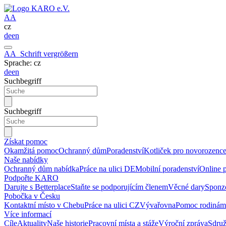
A
A
cz
de
en
A
A
Schrift vergrößern
Sprache: cz
de
en
Suchbegriff
Suchbegriff
Získat pomoc
Okamžitá pomoc
Ochranný dům
Poradenství
Kotliček pro novorozenc
Naše nabídky
Ochranný dům nabídka
Práce na ulici DE
Mobilní poradenství
Online 
Podpořte KARO
Darujte s Betterplace
Staňte se podporujícím členem
Věcné dary
Sponzo
Pobočka v Česku
Kontaktní místo v Chebu
Práce na ulici CZ
Vývařovna
Pomoc rodinám
Více informací
Cíle
Aktuality
Naše historie
Pracovní místa a stáže
Výroční zpráva
Sdruž