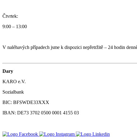
Čtvrtek:
9:00 – 13:00
V naléhavých případech jsme k dispozici nepřetržitě – 24 hodin denně
Dary
KARO e.V.
Sozialbank
BIC: BFSWDE33XXX
IBAN: DE73 3702 0500 0001 4155 03