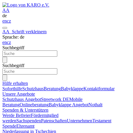
A
A
de
en
cz
A
A
Schrift verkleinern
Sprache: de
en
cz
Suchbegriff
Suchbegriff
Hilfe erhalten
Soforthilfe
Schutzhaus
Beratung
Babyklappe
Kontaktformular
Unsere Angebote
Schutzhaus Angebot
Streetwork DE
Mobile
Beratung
Onlineberatung
Babyklappe Angebot
Nothalt
Spenden & Unterstützen
Werde Befreier
Fördermitglied
werden
Sachspenden
Patenschaften
Unternehmen
Testament
Spende
Ehrenamt
Niederlassung in Tschechien