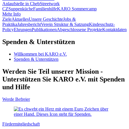
Anlaufstelle in Cheb
Streetwork
CZ
Suppenküche
Familienhilfe
KARO Sommercamp
Mehr Info
Ziele
Aktuelles
Unsere Geschichte
Jobs &
Praktika
Jahresbericht
Verein Struktur & Satzung
Kindesschutz-
Policy
Ehrungen
Publikationen
Abgeschlossene Projekte
Kontaktdaten
Spenden & Unterstützen
Willkommen bei KARO e.V.
Spenden & Unterstützen
Werden Sie Teil unserer Mission -
Unterstützen Sie KARO e.V. mit Spenden
und Hilfe
Werde Befreier
Fördermitgliedschaft