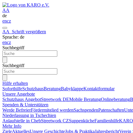
A
A
de
en
cz
A
A
Schrift vergrößern
Sprache: de
en
cz
Suchbegriff
Suchbegriff
Hilfe erhalten
Soforthilfe
Schutzhaus
Beratung
Babyklappe
Kontaktformular
Unsere Angebote
Schutzhaus Angebot
Streetwork DE
Mobile Beratung
Onlineberatung
B
Spenden & Unterstützen
Werde Befreier
Fördermitglied werden
Sachspenden
Patenschaften
Unt
Niederlassung in Tschechien
Anlaufstelle in Cheb
Streetwork CZ
Suppenküche
Familienhilfe
KARO 
Mehr Info
Ziele
Aktuelles
Unsere Geschichte
Jobs & Praktika
Jahresbericht
Verein 