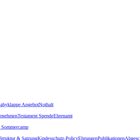
abyklappe Angebot
Nothalt
ernehmen
Testament Spende
Ehrenamt
Sommercamp
Struktur & Satzung
Kindesschutz-Policy
Ehrungen
Publikationen
Abgesch