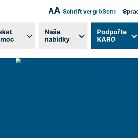
A
A
Schrift vergrößern
Spra
skat
Naše
Podpořte
omoc
nabídky
KARO