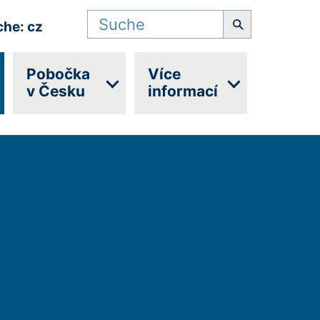
Suchbegriff
che: cz
Pobočka
Více
v Česku
informací