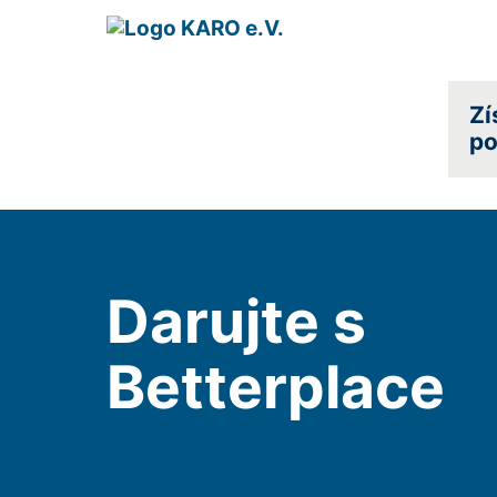
Zí
p
Darujte s
Betterplace