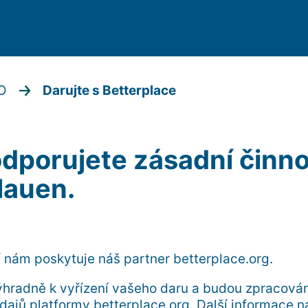
O
Darujte s Betterplace
dporujete zásadní činn
lauen.
í nám poskytuje náš partner betterplace.org.
ýhradně k vyřízení vašeho daru a budou zpracován
dajů platformy betterplace.org. Další informace n