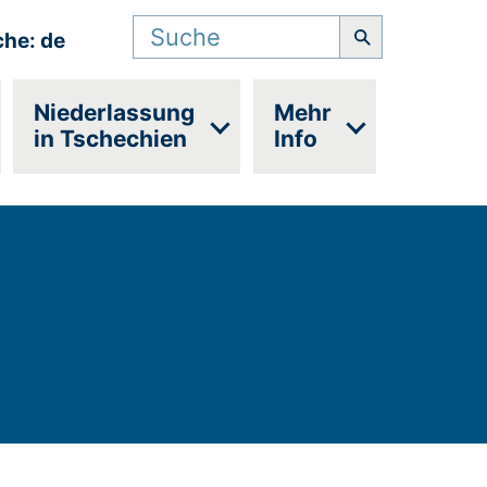
Suchbegriff
che: de
Niederlassung
Mehr
in Tschechien
Info